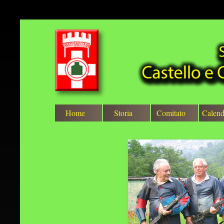
Home
Storia
Comitato
Calend